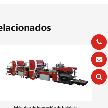
elacionados
Máquina de impresión de hojalata