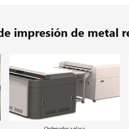
de impresión de metal r
Máquina de impresión de hojalata
LEER MÁS
Ordenador a placa