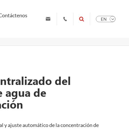
Contáctenos

EN

sales99@ruiyuanys.com
+86 19951102709
ntralizado del
e agua de
ción
l y ajuste automático de la concentración de