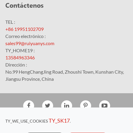
Contáctenos
TEL :
+86 19951102709
Correo electrónico :
sales99@ruiyuanys.com
TY_HOME19 :
13584963346
Dirección :
No.99 HengChangJing Road, Zhoushi Town, Kunshan City,
Jiangsu Province, China
Derechos DE AUTOR©
Kunshan RUIYUAN Intelligent
TY_SK17
TY_WE_USE_COOKIES
.
Equipment Co., Ltd.
Todos los derechos reservados.
Sitemap
|
Privacy Policy