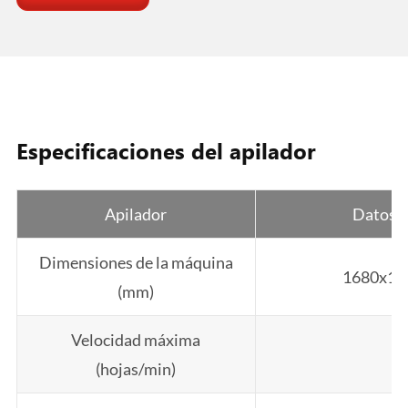
Especificaciones del apilador
Apilador
Datos t
Dimensiones de la máquina
1680x16
(mm)
Velocidad máxima
1
(hojas/min)