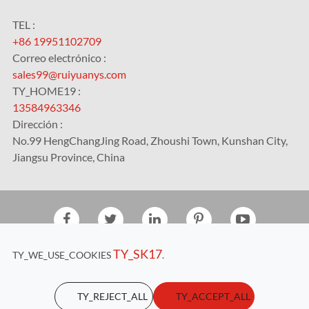
TEL :
+86 19951102709
Correo electrónico :
sales99@ruiyuanys.com
TY_HOME19 :
13584963346
Dirección :
No.99 HengChangJing Road, Zhoushi Town, Kunshan City,
Jiangsu Province, China
Derechos DE AUTOR©
Kunshan RUIYUAN Intelligent
TY_SK17
TY_WE_USE_COOKIES
.
Equipment Co., Ltd.
Todos los derechos reservados.
Sitemap
|
Privacy Policy
TY_REJECT_ALL
TY_ACCEPT_ALL