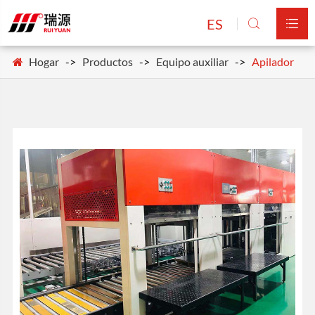
ES


Hogar
Productos
Equipo auxiliar
Apilador